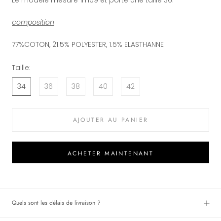
composition
:
77%COTON,
21.5% POLYESTER,
1.5% ELASTHANNE
Taille:
34
36
38
40
42
AJOUTER AU PANIER
ACHETER MAINTENANT
Quels sont les délais de livraison ?