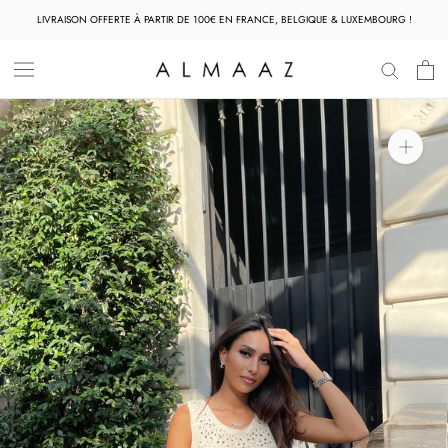
Aller
LIVRAISON OFFERTE À PARTIR DE 100€ EN FRANCE, BELGIQUE & LUXEMBOURG !
au
contenu