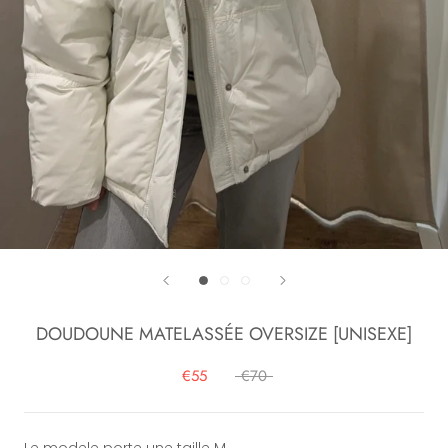
DOUDOUNE MATELASSÉE OVERSIZE [UNISEXE]
€55
€70
Le modele porte une taille M