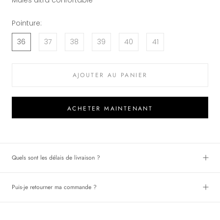
Pointure:
36
37
38
39
40
41
AJOUTER AU PANIER
ACHETER MAINTENANT
Quels sont les délais de livraison ?
Puis-je retourner ma commande ?