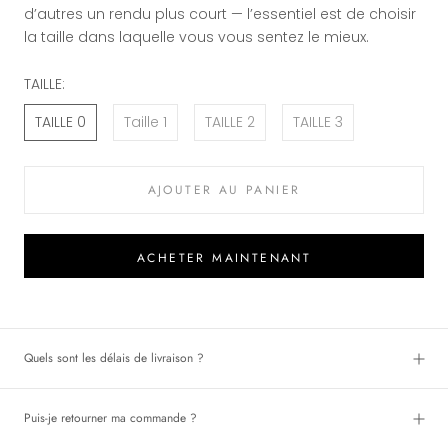
d’autres un rendu plus court — l’essentiel est de choisir
la taille dans laquelle vous vous sentez le mieux.
TAILLE:
TAILLE 0
Taille 1
TAILLE 2
TAILLE 3
AJOUTER AU PANIER
ACHETER MAINTENANT
Quels sont les délais de livraison ?
Puis-je retourner ma commande ?